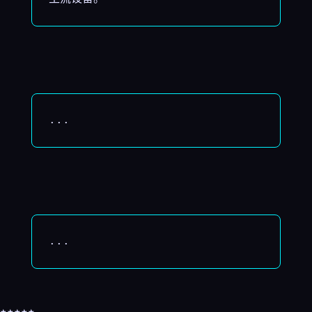
...
...